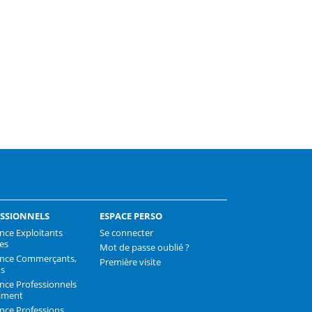
k
SSIONNELS
ESPACE PERSO
nce Exploitants
Se connecter
les
Mot de passe oublié ?
ance Commerçants,
Première visite
ns
nce Professionnels
iment
nce Professions