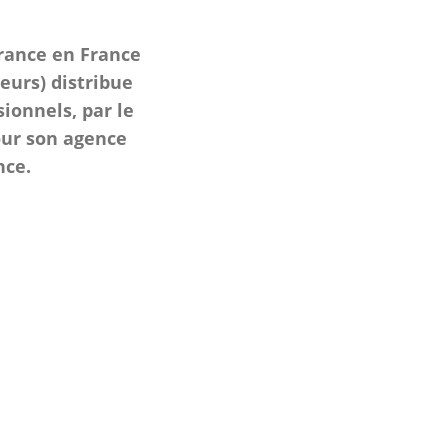
rance en France
eurs) distribue
ionnels, par le
our son agence
nce.