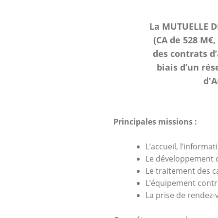
La MUTUELLE DE
(CA de 528 M€,
des contrats d
biais d’un ré
d'A
Principales missions :
L’accueil, l’informa
Le développement c
Le traitement des
L’équipement contra
La prise de rendez-