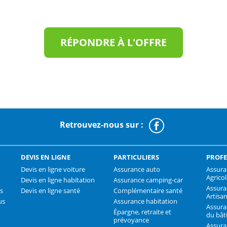
RÉPONDRE À L'OFFRE
Retrouvez-nous sur :
Faceboo
DEVIS EN LIGNE
PARTICULIERS
PROFE
Devis en ligne voiture
Assurance auto
Assura
Agrico
Devis en ligne habitation
Assurance camping-car
Assur
s
Devis en ligne santé
Complémentaire santé
Artisa
us
Assurance habitation
Assura
Épargne, retraite et
du bât
prévoyance
Assura